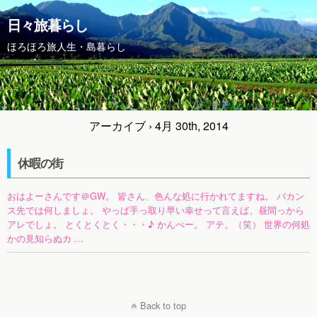
日々旅暮らし
ほろほろ旅人生・島暮らし
アーカイブ › 4月 30th, 2014
休暇の街
おはよーさんです＠GW。 皆さん、色んな処に行かれてますね。 バカン
ス先では何しましょ。 やっぱ手っ取り早い幸せって言えば、昼間っから
アレでしょ。 とくとくとく・・・♪ かんぺー。 アテ。（笑） 世界の何処
かの見知らぬカ …
Back to top