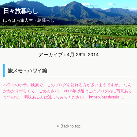
日々旅暮らし
ほろほろ旅人生・島暮らし
アーカイブ › 4月 29th, 2014
旅メモ・ハワイ編
ハワイのホテル検索で、このブログを訪れる方が多いようですが、 なん
かわかりずらくて、ごめんさい。 2006年以後はこのブログ内に写真あり
ますので、 興味ある方は辿ってみてください。 https://pacificisla …
Back to top