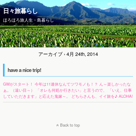
日々旅暮らし
ほろほろ旅人生・島暮らし
アーカイブ › 4月 24th, 2014
have a nice trip!
GWがスタート！ 今年は11連休なんてツワモノも！？ ん～楽しかったな
ぁ。（遠い目～） 「オレも何処か行きたい」と言うので、 「いえ、仕事
していただきます」と応えた鬼嫁～。 どちらさんも、イイ旅を♪ ALOHA!
Back to top