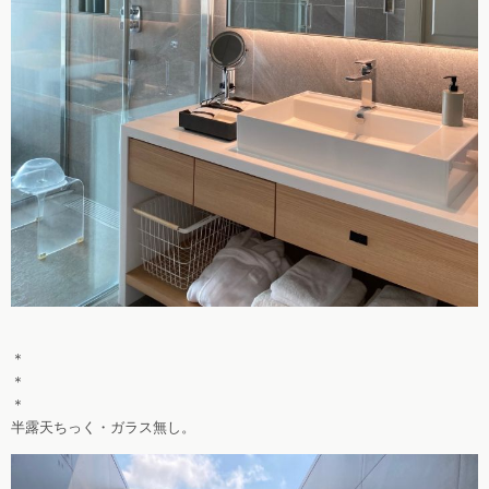
＊
＊
＊
半露天ちっく・ガラス無し。