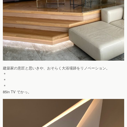
建築家の意匠と思いきや、おそらく大浴場跡をリノベーション。
＊
＊
＊
85in TV でかっ。