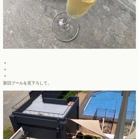
＊
＊
＊
新旧プールを見下ろして。