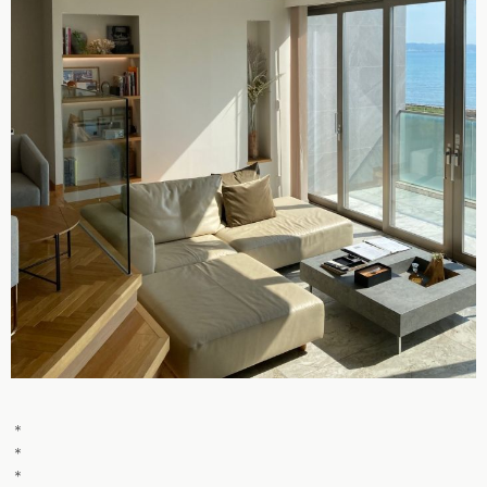
＊
＊
＊