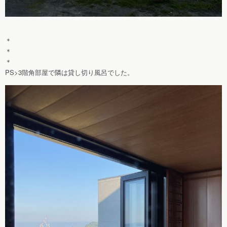
＊
＊
＊
PS>3階角部屋で隣は貸し切り風呂でした。