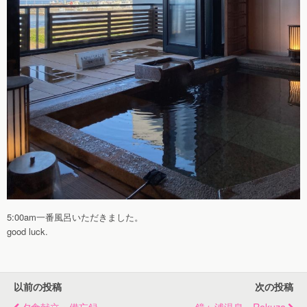
5:00am一番風呂いただきました。
good luck.
以前の投稿
次の投稿
夕食献立・備忘録
鏡ヶ浦温泉 Rokuza