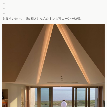
＊
＊
＊
お腹すいた～。（by相方）なんかトンガリコーンを彷彿。