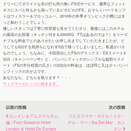
ドリーにてポライトな非の打ち所の無いFS式サービス、優秀なフィット
ネスにスパと何もかも揃っているピカピカのFS。おそらくハード＆ソフ
トはウィスラー＆ブロッコム一。2010年の冬季オリンピックの際にはき
っと賑わうことでしょう。
優しいスタッフは丁寧に何部屋も見せてくださり、最後にはこのホテル
の最高のお部屋（キッチン付き＆2000SQ FTはあるのでは？）をリーズ
ナブルな料金でとのありがたいお申し出までしていただきましたが、ど
うしても6泊する気持ちになれず3泊で移ってしまいました。私達がバカ
なのでしょう。ちなみに、今回宿泊したFSのデラックス・EXスイート3
泊分（キャンペーン中）と、パンパシフィックのシンプルな縦割りスイ
ート（FSの半分程度の広さ）の3泊分の料金は、ほぼ同じ又は少々パンパ
シフィックの方が上です。
あなたなら、どちらを取ります？・・・
ウィスラービレッジに続きます。
以前の投稿
次の投稿
ロンドン＆アムステルダム
リビエラマヤ・ホテル / イカ・
編 / Four Seasons Hotel
デル・マー / Ika Del Mar カン
London & Hotel De Europe
クン