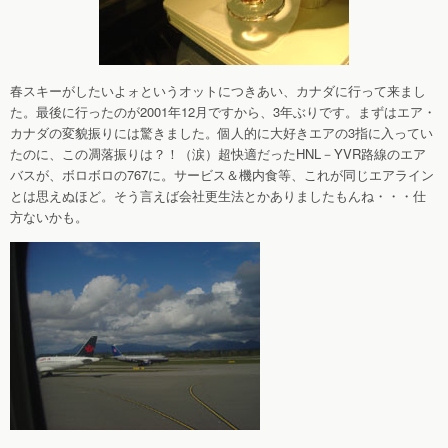
春スキーがしたいよォというオットにつきあい、カナダに行って来まし
た。最後に行ったのが2001年12月ですから、3年ぶりです。まずはエア・
カナダの変貌振りには驚きました。個人的に大好きエアの3指に入ってい
たのに、この凋落振りは？！（涙）超快適だったHNL－YVR路線のエア
バスが、ボロボロの767に。サービス＆機内食等、これが同じエアライン
とは思えぬほど。そう言えば会社更生法とかありましたもんね・・・仕
方ないかも。