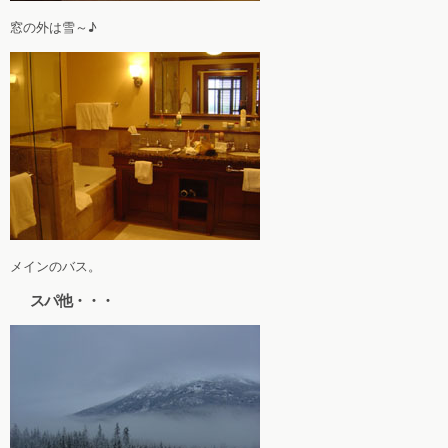
窓の外は雪～♪
メインのバス。
スパ他・・・