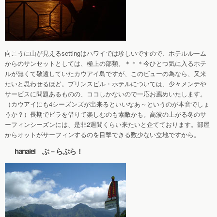
向こうに山が見えるsettingはハワイでは珍しいですので、ホテルルーム
からのサンセットとしては、極上の部類。＊＊＊今ひとつ気に入るホテ
ルが無くて敬遠していたカウアイ島ですが、このビューの為なら、又来
たいと思わせるほど。プリンスビル・ホテルについては、少々メンテや
サービスに問題あるものの、ココしかないので一応お薦めいたします。
（カウアイにも4シーズンズが出来るといいなあ～というのが本音でしょ
うか？）長期でビラを借りて楽しむのも素敵かも。高波の上がる冬のサ
ーフィンシーズンには、是非2週間くらい来たいと企てております。部屋
からオットがサーフィンするのを目撃できる数少ない立地ですから。
hanalei ぶ－らぶら！