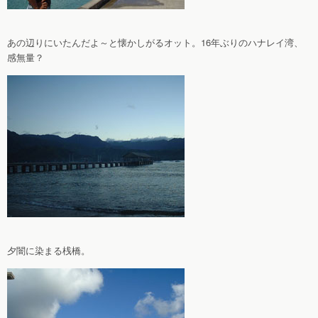
あの辺りにいたんだよ～と懐かしがるオット。16年ぶりのハナレイ湾、
感無量？
夕闇に染まる桟橋。