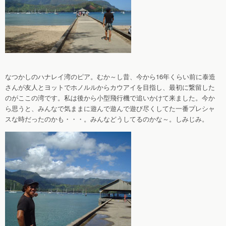
なつかしのハナレイ湾のピア。むか～し昔、今から16年くらい前に泰造
さんが友人とヨットでホノルルからカウアイを目指し、最初に繋留した
のがここの湾です。私は後から小型飛行機で追いかけて来ました。今か
ら思うと、みんなで気ままに遊んで遊んで遊び尽くしてた一番プレシャ
スな時だったのかも・・・。みんなどうしてるのかな～。しみじみ。