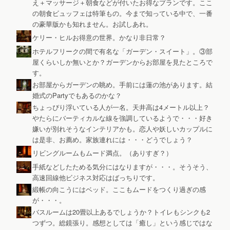
え＋マッサージ＋朝食などが付いたお得なプランです。ここ
の朝食ビュッフェは特筆もの。今まで知っている中で、一番
の豪華版かも知れません。お試しあれ。
ケリー・ヒルお得意の世界。かなり非日常？
ホテルフリークの間で有名な「ガーデン・スイート」。③部
屋くらいしか無いとか？ガーデンからお部屋を見たところで
す。
お部屋からガーデンの眺め。手前には蓮の池があります。結
婚式のPartyでもあるのかな？
ちょっぴり浮いている人が一名。天井高は4メートル以上？
やたらにバーティカルな線を強調しているようで・・・好き
嫌いが別れそうなインテリアかも。恋人や妖しいカップルに
は是非、お薦め。家族連れには・・・どうでしょう？
リビングルームもムード満点。（ありすぎ？）
手紙などしたためる気分にはなりますが・・・。そうそう、
高速回線他ビジネス対応はばっちりです。
緞帳の向こうにはベッド。ここもムードをつくり過ぎの感
が・・・。
バスルームは20畳以上あるでしょうか？トイレもシンクも2
つずつ。総鏡張り。感想としては「癒し」という感じではな