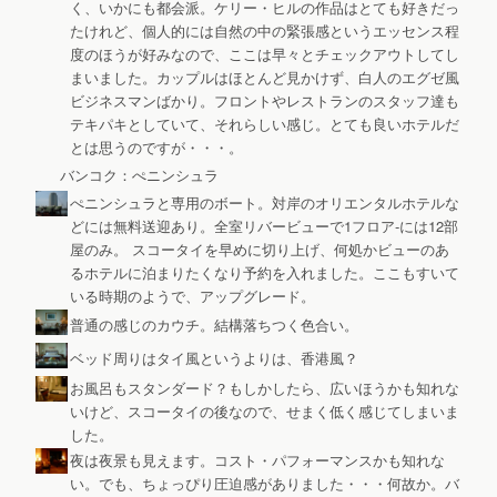
く、いかにも都会派。ケリー・ヒルの作品はとても好きだっ
たけれど、個人的には自然の中の緊張感というエッセンス程
度のほうが好みなので、ここは早々とチェックアウトしてし
まいました。カップルはほとんど見かけず、白人のエグゼ風
ビジネスマンばかり。フロントやレストランのスタッフ達も
テキパキとしていて、それらしい感じ。とても良いホテルだ
とは思うのですが・・・。
バンコク：ぺニンシュラ
ぺニンシュラと専用のボート。対岸のオリエンタルホテルな
どには無料送迎あり。全室リバービューで1フロア‐には12部
屋のみ。 スコータイを早めに切り上げ、何処かビューのあ
るホテルに泊まりたくなり予約を入れました。ここもすいて
いる時期のようで、アップグレード。
普通の感じのカウチ。結構落ちつく色合い。
ベッド周りはタイ風というよりは、香港風？
お風呂もスタンダード？もしかしたら、広いほうかも知れな
いけど、スコータイの後なので、せまく低く感じてしまいま
した。
夜は夜景も見えます。コスト・パフォーマンスかも知れな
い。でも、ちょっぴり圧迫感がありました・・・何故か。バ