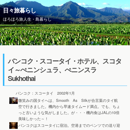
日々旅暮らし
ほろほろ旅人生・島暮らし
バンコク・スコータイ・ホテル、スコタ
イ～ぺニンシュラ、ぺニンスラ
Sukhothai
バンコク：スコータイ 2002年1月
微笑みの国タイへは、Smooth As Silkが合言葉のタイ航
空で行きました。機内から早速タイムード満点。でも、ちょ
っと古いような気がしました。が・・・機内食はJALの10倍
美味しかった～！
バンコクはスコータイに宿泊。空港までのベンツでの送り迎