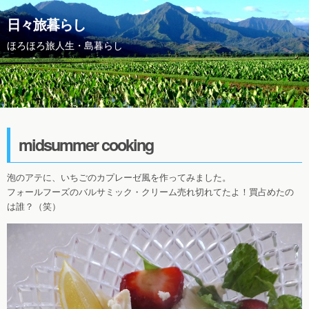
日々旅暮らし
ほろほろ旅人生・島暮らし
midsummer cooking
泡のアテに、いちごのカプレーゼ風を作ってみました。
フォールフーズのバルサミック・クリーム売れ切れてたよ！買占めたの
は誰？（笑）