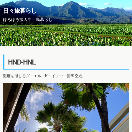
日々旅暮らし
ほろほろ旅人生・島暮らし
HND-HNL
湿度を感じるダニエル・K・イノウエ国際空港。