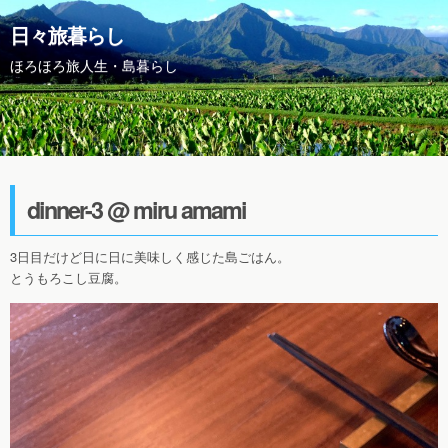
日々旅暮らし
ほろほろ旅人生・島暮らし
dinner-3 @ miru amami
3日目だけど日に日に美味しく感じた島ごはん。
とうもろこし豆腐。