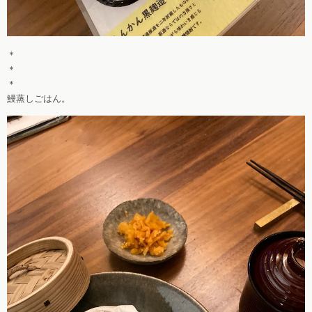
＊
＊
＊
鰻蒸しごはん。