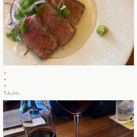
＊
＊
＊
てんぷら。