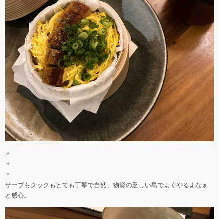
＊
＊
＊
サーブもクックもとても丁寧で自然、物資の乏しい島でよくやるよなぁ
と感心。