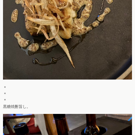
＊
＊
＊
黒糖焼酎旨し。