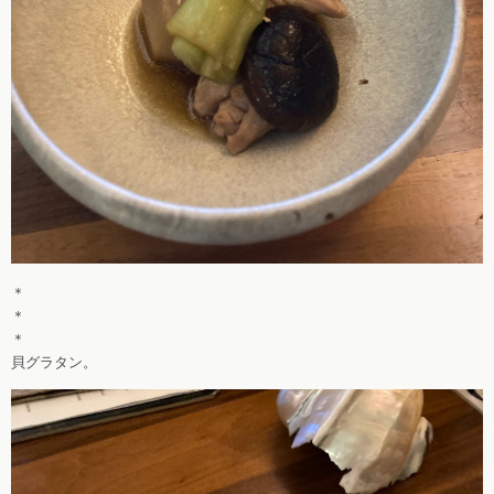
＊
＊
＊
貝グラタン。