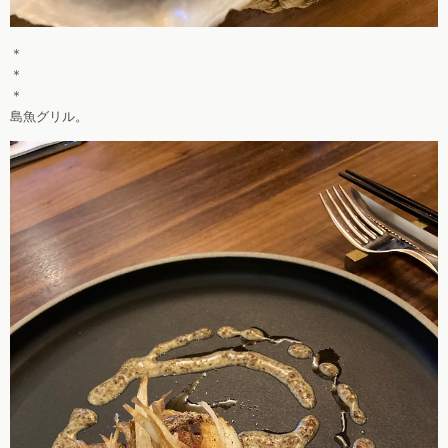
＊
＊
＊
島魚グリル。