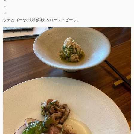
＊
＊
＊
ツナとゴーヤの味噌和え＆ローストビーフ。