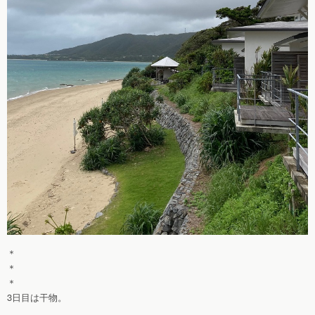
＊
＊
＊
3日目は干物。