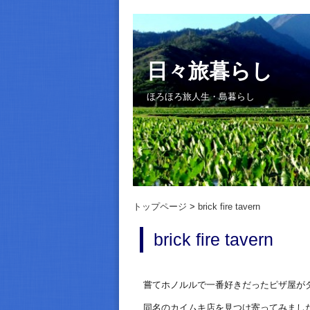
日々旅暮らし
ほろほろ旅人生・島暮らし
トップページ
brick fire tavern
brick fire tavern
嘗てホノルルで一番好きだったピザ屋が
同名のカイムキ店を見つけ寄ってみまし