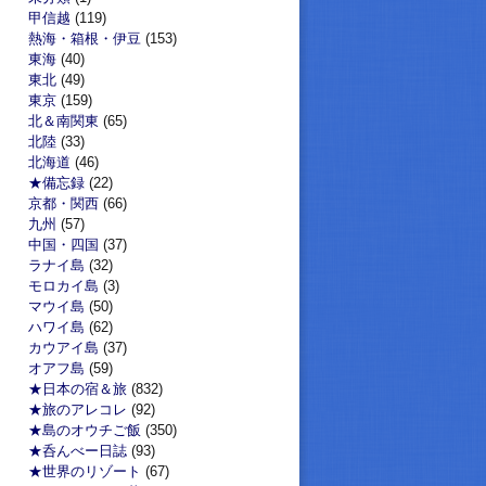
甲信越
(119)
熱海・箱根・伊豆
(153)
東海
(40)
東北
(49)
東京
(159)
北＆南関東
(65)
北陸
(33)
北海道
(46)
★備忘録
(22)
京都・関西
(66)
九州
(57)
中国・四国
(37)
ラナイ島
(32)
モロカイ島
(3)
マウイ島
(50)
ハワイ島
(62)
カウアイ島
(37)
オアフ島
(59)
★日本の宿＆旅
(832)
★旅のアレコレ
(92)
★島のオウチご飯
(350)
★呑んべー日誌
(93)
★世界のリゾート
(67)