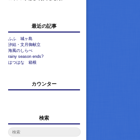
最近の記事
ふふ 城ヶ島
汐結・文月御献立
海風のしらべ
rainy season ends?
はつはな 箱根
カウンター
検索