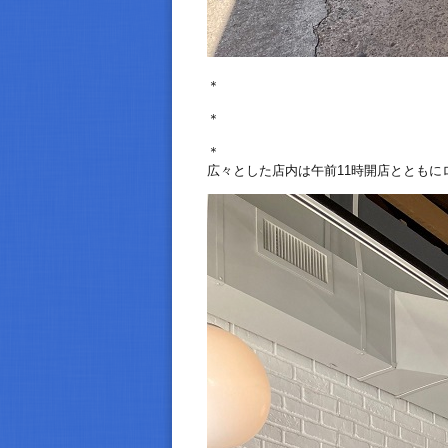
＊
＊
＊
広々とした店内は午前11時開店とともに