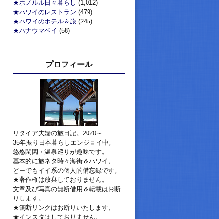
★ホノルル日々暮らし
(1,012)
★ハワイのレストラン
(479)
★ハワイのホテル＆旅
(245)
★ハナウマベイ
(58)
プロフィール
リタイア夫婦の旅日記。2020～
35年振り日本暮らしエンジョイ中。
悠悠閑閑・温泉巡りが趣味です。
基本的に旅ネタ時々海街＆ハワイ。
どーでもイイ系の個人的備忘録です。
★著作権は放棄しておりません。
文章及び写真の無断借用＆転載はお断
りします。
★無断リンクはお断りいたします。
★インスタはしておりません。