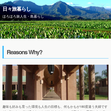
日々旅暮らし
ほろほろ旅人生・島暮らし
Reasons Why?
趣味も好みも育った環境も人生の目標も、何もかもが180度違う夫婦です