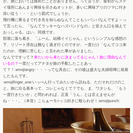
が、旅においては揉めたことがありません。って言うか、最初からステ
イ場所にあんまり興味を示さぬオットが、多いに興味アリのツマに付き
添い従う・・・という図式でしょうか。
飛行機に乗るまで行き先を知らぬなんてこともシバシバなんですよ～っ
て言ったら、「なんてラッキーなハズバンドなの」と皆さん口を揃えて
おっしゃる。はい、同感です。
部屋に落ち着き、「ふーん、結構イイじゃん」というシンプルな感想の
下、リゾート滞在は難なく過ぎ行くのですが、一度だけ「なんでココ来
たのか、理解に苦しむ」と言われた事がありました。
なんでですって？
来たいから来たに決まってるじゃん！旅に理由なんて
いるの？
一度だってアナタが旅の手配したことあっ
て？！:emojiangry:・・・ってな具合に、その後は盛大な夫婦喧嘩に発展
したもんです。
:emojifinger_one:いっぺん行ってみたいから訪ねる、ただそれだけのこ
と。旅に出る基本って、コレじゃなくて？でも、ま、ワタシも、「もう
一度行きたいか」と問われれば、正直「うん」とは言えませんが
ね・・・。（本音）こらぁーモ○ッコ好きに殴られぜ！:emojipunch: