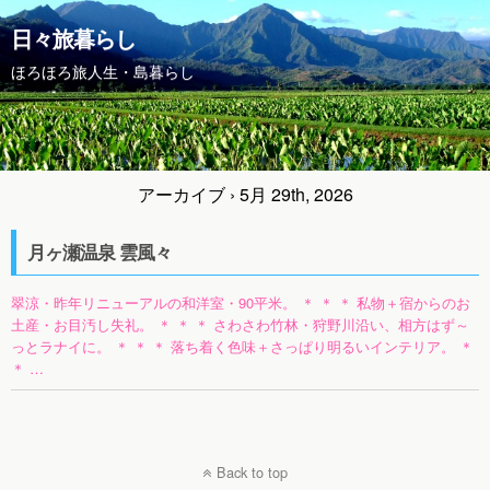
日々旅暮らし
ほろほろ旅人生・島暮らし
アーカイブ › 5月 29th, 2026
月ヶ瀬温泉 雲風々
翠涼・昨年リニューアルの和洋室・90平米。 ＊ ＊ ＊ 私物＋宿からのお
土産・お目汚し失礼。 ＊ ＊ ＊ さわさわ竹林・狩野川沿い、相方はず～
っとラナイに。 ＊ ＊ ＊ 落ち着く色味＋さっぱり明るいインテリア。 ＊
＊ …
Back to top