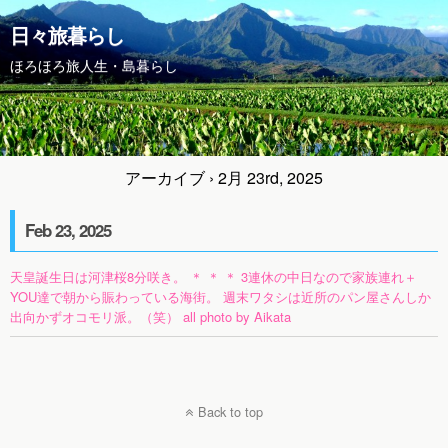
日々旅暮らし
ほろほろ旅人生・島暮らし
アーカイブ › 2月 23rd, 2025
Feb 23, 2025
天皇誕生日は河津桜8分咲き。 ＊ ＊ ＊ 3連休の中日なので家族連れ＋
YOU達で朝から賑わっている海街。 週末ワタシは近所のパン屋さんしか
出向かずオコモリ派。（笑） all photo by Aikata
Back to top