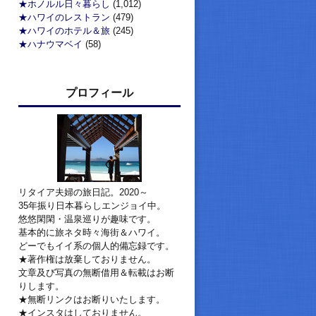
★ホノルル日々暮らし
(1,012)
★ハワイのレストラン
(479)
★ハワイのホテル＆旅
(245)
★ハナウマベイ
(58)
プロフィール
リタイア夫婦の旅日記。2020～
35年振り日本暮らしエンジョイ中。
悠悠閑閑・温泉巡りが趣味です。
基本的に旅ネタ時々海街＆ハワイ。
どーでもイイ系の個人的備忘録です。
★著作権は放棄しておりません。
文章及び写真の無断借用＆転載はお断
りします。
★無断リンクはお断りいたします。
★インスタはしておりません。