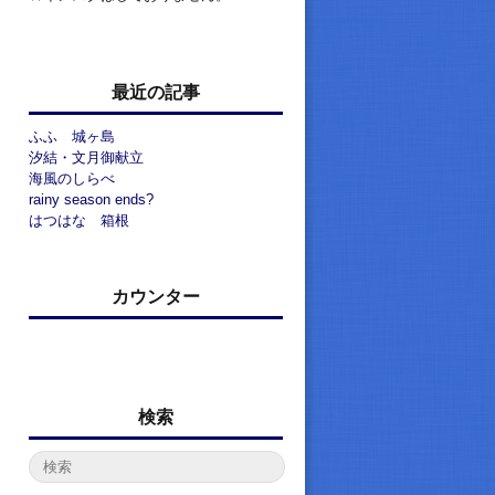
最近の記事
ふふ 城ヶ島
汐結・文月御献立
海風のしらべ
rainy season ends?
はつはな 箱根
カウンター
検索