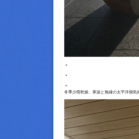
＊
＊
＊
冬季少雨乾燥、寒波と無縁の太平洋側気