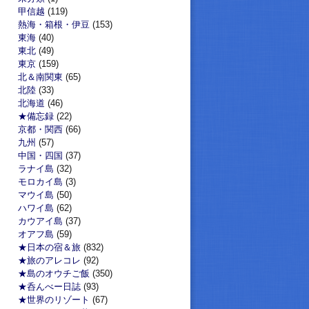
甲信越
(119)
熱海・箱根・伊豆
(153)
東海
(40)
東北
(49)
東京
(159)
北＆南関東
(65)
北陸
(33)
北海道
(46)
★備忘録
(22)
京都・関西
(66)
九州
(57)
中国・四国
(37)
ラナイ島
(32)
モロカイ島
(3)
マウイ島
(50)
ハワイ島
(62)
カウアイ島
(37)
オアフ島
(59)
★日本の宿＆旅
(832)
★旅のアレコレ
(92)
★島のオウチご飯
(350)
★呑んべー日誌
(93)
★世界のリゾート
(67)