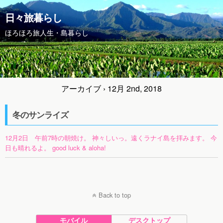
日々旅暮らし
ほろほろ旅人生・島暮らし
アーカイブ › 12月 2nd, 2018
冬のサンライズ
12月2日 午前7時の朝焼け。 神々しいっ。遠くラナイ島を拝みます。 今
日も晴れるよ。 good luck & aloha!
Back to top
モバイル
デスクトップ