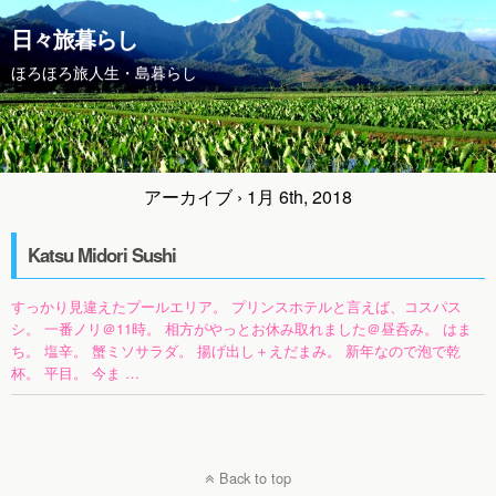
日々旅暮らし
ほろほろ旅人生・島暮らし
アーカイブ › 1月 6th, 2018
Katsu Midori Sushi
すっかり見違えたプールエリア。 プリンスホテルと言えば、コスパス
シ。 一番ノリ＠11時。 相方がやっとお休み取れました＠昼呑み。 はま
ち。 塩辛。 蟹ミソサラダ。 揚げ出し＋えだまみ。 新年なので泡で乾
杯。 平目。 今ま …
Back to top