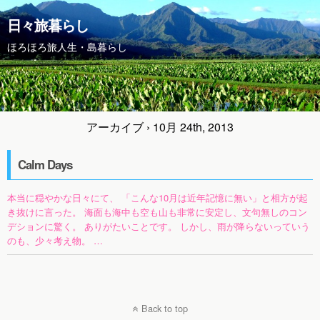
日々旅暮らし
ほろほろ旅人生・島暮らし
アーカイブ › 10月 24th, 2013
Calm Days
本当に穏やかな日々にて、 「こんな10月は近年記憶に無い」と相方が起
き抜けに言った。 海面も海中も空も山も非常に安定し、文句無しのコン
デションに驚く。 ありがたいことです。 しかし、雨が降らないっていう
のも、少々考え物。 …
Back to top