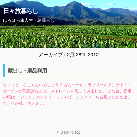
日々旅暮らし
ほろほろ旅人生・島暮らし
アーカイブ › 2月 28th, 2012
蔵出し・廃品利用
ちょっと、らしくないでしょう？ なんつーか、ラブリー♪ インサイド・
ガーデンが殺風景なんで、ストレージを漁ってみました。 その昔、新婚
の頃は、 フレンチカントリー（シャビーシック？）な芸風でしたのよ。
で、その後、サンタ …
Back to top