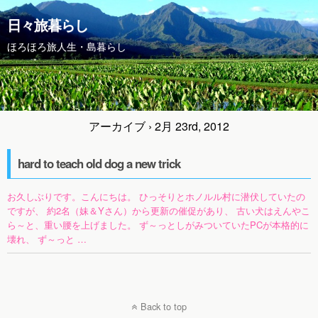
日々旅暮らし
ほろほろ旅人生・島暮らし
アーカイブ › 2月 23rd, 2012
hard to teach old dog a new trick
お久しぶりです。こんにちは。 ひっそりとホノルル村に潜伏していたの
ですが、 約2名（妹＆Yさん）から更新の催促があり、 古い犬はえんやこ
ら～と、重い腰を上げました。 ず～っとしがみついていたPCが本格的に
壊れ、 ず～っと …
Back to top