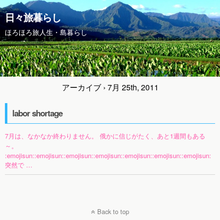
日々旅暮らし
ほろほろ旅人生・島暮らし
アーカイブ › 7月 25th, 2011
labor shortage
7月は、なかなか終わりません。 俄かに信じがたく、あと1週間もある
～。
:emojisun::emojisun::emojisun::emojisun::emojisun::emojisun::emojisun:
突然で …
Back to top