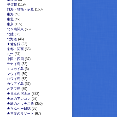
甲信越
(119)
熱海・箱根・伊豆
(153)
東海
(40)
東北
(49)
東京
(159)
北＆南関東
(65)
北陸
(33)
北海道
(46)
★備忘録
(22)
京都・関西
(66)
九州
(57)
中国・四国
(37)
ラナイ島
(32)
モロカイ島
(3)
マウイ島
(50)
ハワイ島
(62)
カウアイ島
(37)
オアフ島
(59)
★日本の宿＆旅
(832)
★旅のアレコレ
(92)
★島のオウチご飯
(350)
★呑んべー日誌
(93)
★世界のリゾート
(67)