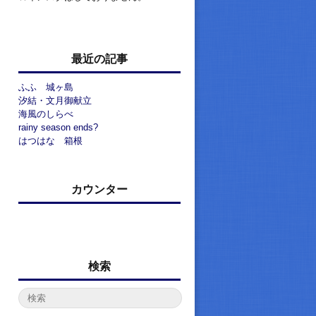
最近の記事
ふふ 城ヶ島
汐結・文月御献立
海風のしらべ
rainy season ends?
はつはな 箱根
カウンター
検索