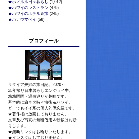
★ホノルル日々暮らし
(1,012)
★ハワイのレストラン
(479)
★ハワイのホテル＆旅
(245)
★ハナウマベイ
(58)
プロフィール
リタイア夫婦の旅日記。2020～
35年振り日本暮らしエンジョイ中。
悠悠閑閑・温泉巡りが趣味です。
基本的に旅ネタ時々海街＆ハワイ。
どーでもイイ系の個人的備忘録です。
★著作権は放棄しておりません。
文章及び写真の無断借用＆転載はお断
りします。
★無断リンクはお断りいたします。
★インスタはしておりません。