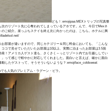
ども！:emojipaa:MEXトリップの写真整
も次のリゾート先に心奪われてしまっているアホです。んで、今日でMexネ
トのご紹介。崖っぷちステイを終え次に向かったのは、こちら。ホテルに興
adelsol.net/
つお部屋が違いますので、同じカテゴリー＆同じ料金においても、「こんな
ココで見せていただいたお部屋は10以上、実際に泊まったお部屋は3.5箇
勃発！アメリカ人ゲスト達も、さくさく～っとリゾート内でお引越ししてい
！」って感じで軽やかに対応してくれました。面白いと言えば、確かに面白
ゲストって、そうそういないような？:emojiface_coldsweat:
viewでも人気のプレミアム・ラグーン・ビラ。