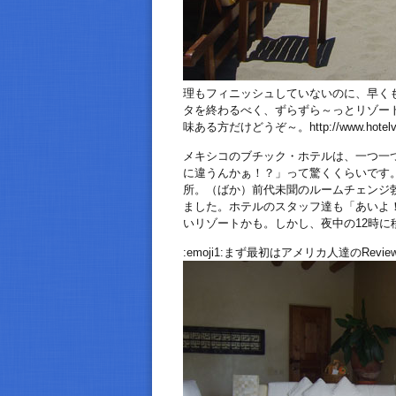
理もフィニッシュしていないのに、早く
タを終わるべく、ずらずら～っとリゾー
味ある方だけどうぞ～。http://www.hotelvill
メキシコのブチック・ホテルは、一つ一
に違うんかぁ！？」って驚くくらいです。
所。（ばか）前代未聞のルームチェンジ
ました。ホテルのスタッフ達も「あいよ
いリゾートかも。しかし、夜中の12時に移動した
:emoji1:まず最初はアメリカ人達のRe