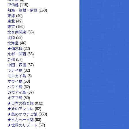
甲信越
(119)
熱海・箱根・伊豆
(153)
東海
(40)
東北
(49)
東京
(159)
北＆南関東
(65)
北陸
(33)
北海道
(46)
★備忘録
(22)
京都・関西
(66)
九州
(57)
中国・四国
(37)
ラナイ島
(32)
モロカイ島
(3)
マウイ島
(50)
ハワイ島
(62)
カウアイ島
(37)
オアフ島
(59)
★日本の宿＆旅
(832)
★旅のアレコレ
(92)
★島のオウチご飯
(350)
★呑んべー日誌
(93)
★世界のリゾート
(67)