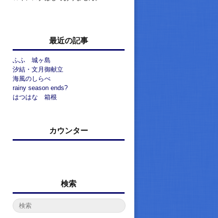
最近の記事
ふふ 城ヶ島
汐結・文月御献立
海風のしらべ
rainy season ends?
はつはな 箱根
カウンター
検索