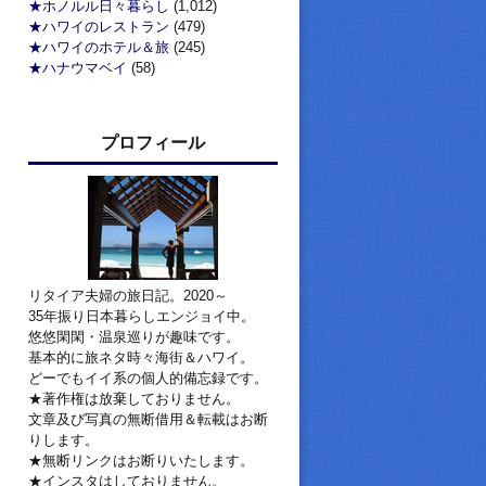
★ホノルル日々暮らし
(1,012)
★ハワイのレストラン
(479)
★ハワイのホテル＆旅
(245)
★ハナウマベイ
(58)
プロフィール
リタイア夫婦の旅日記。2020～
35年振り日本暮らしエンジョイ中。
悠悠閑閑・温泉巡りが趣味です。
基本的に旅ネタ時々海街＆ハワイ。
どーでもイイ系の個人的備忘録です。
★著作権は放棄しておりません。
文章及び写真の無断借用＆転載はお断
りします。
★無断リンクはお断りいたします。
★インスタはしておりません。