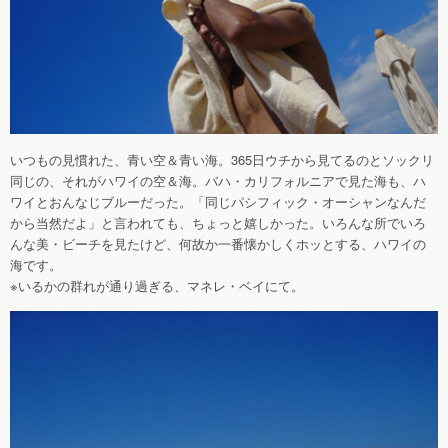
いつもの見慣れた、青い空＆青い海。365日ウチから見てるのとソックリ
同じの、それがハワイの空＆海。バハ・カリフォルニアで見た海も、ハ
ワイとおんなじブルーだった。「同じパシフィック・オーシャンなんだ
から当然だよ」と言われても、ちょっと嬉しかった。いろんな所でいろ
んな美・ビーチを見たけど、何故か一番懐かしくホッとする、ハワイの
海です。
※いるかの群れが通り過ぎる、マネレ・ベイにて。