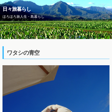
日々旅暮らし
ほろほろ旅人生・島暮らし
ワタシの青空