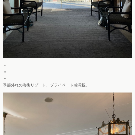
＊
＊
＊
季節外れの海街リゾート、プライベート感満載。