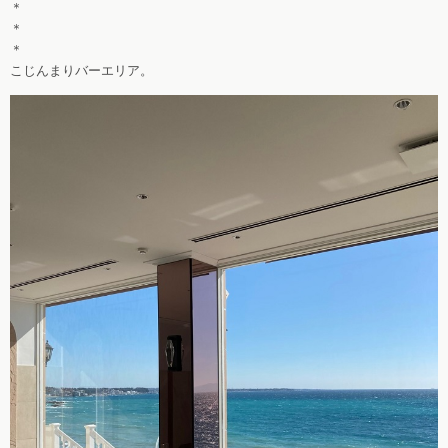
＊
＊
＊
こじんまりバーエリア。