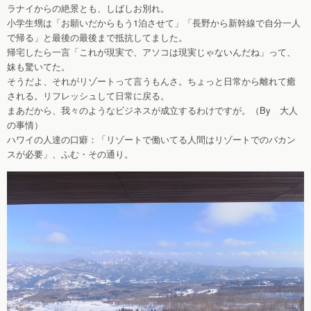
ラナイからの絶景とも、しばしお別れ。
小学生甥は「お願いだからもう1泊させて」「長野から新幹線で自分一人
で帰る」と最後の最後まで抵抗してました。
帰宅したら一言「これが現実で、アソコは現実じゃないんだね」って、
妹も驚いてた。
そうだよ、それがリゾートって言うもんさ。ちょっと日常から離れて癒
される。リフレッシュして日常に戻る。
まあだから、我々のようなビジネスが成立するわけですが。（By 大人
の事情）
ハワイの人達の口癖：「リゾートで働いてる人間はリゾートでのバカン
スが必要」、ふむ・その通り。