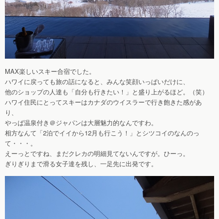
MAX楽しいスキー合宿でした。
ハワイに戻っても旅の話になると、みんな笑顔いっぱいだけに、
他のショップの人達も「自分も行きたい！」と盛り上がるほど。（笑）
ハワイ住民にとってスキーはカナダのウイスラーで行き飽きた感があ
り、
やっぱ温泉付き＠ジャパンは大層魅力的なんですわ。
相方なんて「2泊でイイから12月も行こう！」とシツコイのなんのっ
て・・・。
えーっとですね、まだクレカの明細見てないんですが。ひーっ。
ぎりぎりまで滑る女子達を残し、一足先に出発です。