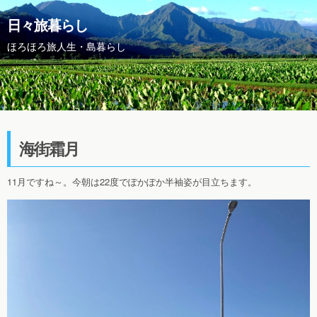
日々旅暮らし
ほろほろ旅人生・島暮らし
海街霜月
11月ですね～。今朝は22度でぽかぽか半袖姿が目立ちます。