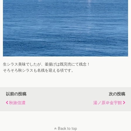
生シラス美味でしたが、釜揚げは既完売にて残念！
そろそろ秋シラスも名残を迎える頃です。
以前の投稿
次の投稿
秋旅信濃
湯ノ原＠金宇館
Back to top