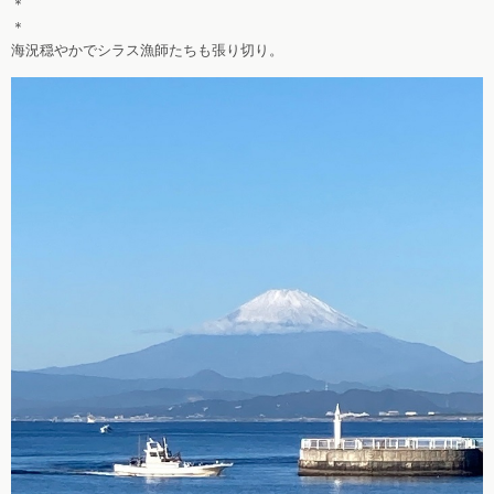
＊
＊
海況穏やかでシラス漁師たちも張り切り。