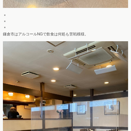
＊
＊
＊
鎌倉市はアルコールNGで飲食は何処も苦戦模様。