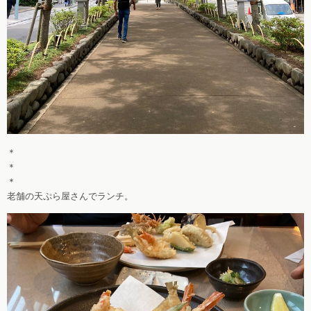
＊
＊
＊
老舗の天ぷら屋さんでランチ。