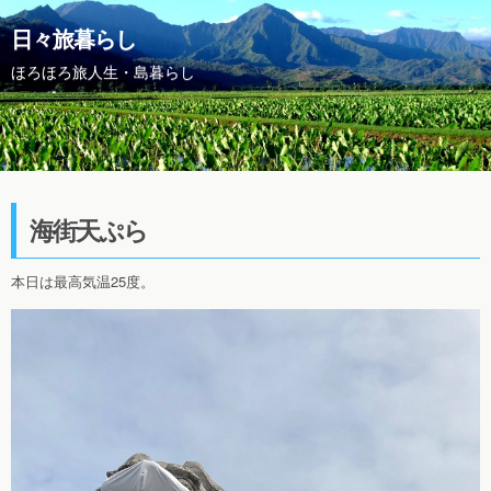
日々旅暮らし
ほろほろ旅人生・島暮らし
海街天ぷら
本日は最高気温25度。