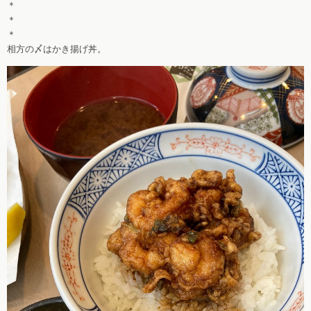
＊
＊
＊
相方の〆はかき揚げ丼。