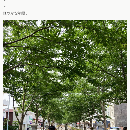
＊
＊
爽やかな初夏。