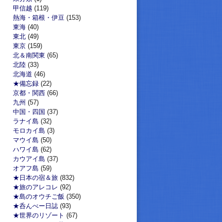
甲信越
(119)
熱海・箱根・伊豆
(153)
東海
(40)
東北
(49)
東京
(159)
北＆南関東
(65)
北陸
(33)
北海道
(46)
★備忘録
(22)
京都・関西
(66)
九州
(57)
中国・四国
(37)
ラナイ島
(32)
モロカイ島
(3)
マウイ島
(50)
ハワイ島
(62)
カウアイ島
(37)
オアフ島
(59)
★日本の宿＆旅
(832)
★旅のアレコレ
(92)
★島のオウチご飯
(350)
★呑んべー日誌
(93)
★世界のリゾート
(67)