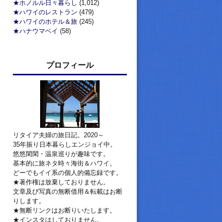
★ホノルル日々暮らし
(1,012)
★ハワイのレストラン
(479)
★ハワイのホテル＆旅
(245)
★ハナウマベイ
(58)
プロフィール
リタイア夫婦の旅日記。2020～
35年振り日本暮らしエンジョイ中。
悠悠閑閑・温泉巡りが趣味です。
基本的に旅ネタ時々海街＆ハワイ。
どーでもイイ系の個人的備忘録です。
★著作権は放棄しておりません。
文章及び写真の無断借用＆転載はお断
りします。
★無断リンクはお断りいたします。
★インスタはしておりません。