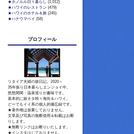
★ホノルル日々暮らし
(1,012)
★ハワイのレストラン
(479)
★ハワイのホテル＆旅
(245)
★ハナウマベイ
(58)
プロフィール
リタイア夫婦の旅日記。2020～
35年振り日本暮らしエンジョイ中。
悠悠閑閑・温泉巡りが趣味です。
基本的に旅ネタ時々海街＆ハワイ。
どーでもイイ系の個人的備忘録です。
★著作権は放棄しておりません。
文章及び写真の無断借用＆転載はお断
りします。
★無断リンクはお断りいたします。
★インスタはしておりません。