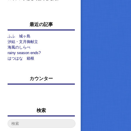
最近の記事
ふふ 城ヶ島
汐結・文月御献立
海風のしらべ
rainy season ends?
はつはな 箱根
カウンター
検索