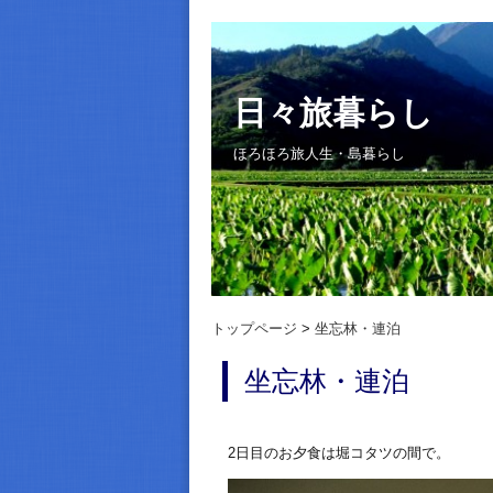
日々旅暮らし
ほろほろ旅人生・島暮らし
トップページ
坐忘林・連泊
坐忘林・連泊
2日目のお夕食は堀コタツの間で。