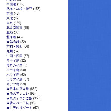
甲信越
(119)
熱海・箱根・伊豆
(153)
東海
(40)
東北
(49)
東京
(159)
北＆南関東
(65)
北陸
(33)
北海道
(46)
★備忘録
(22)
京都・関西
(66)
九州
(57)
中国・四国
(37)
ラナイ島
(32)
モロカイ島
(3)
マウイ島
(50)
ハワイ島
(62)
カウアイ島
(37)
オアフ島
(59)
★日本の宿＆旅
(832)
★旅のアレコレ
(92)
★島のオウチご飯
(350)
★呑んべー日誌
(93)
★世界のリゾート
(67)