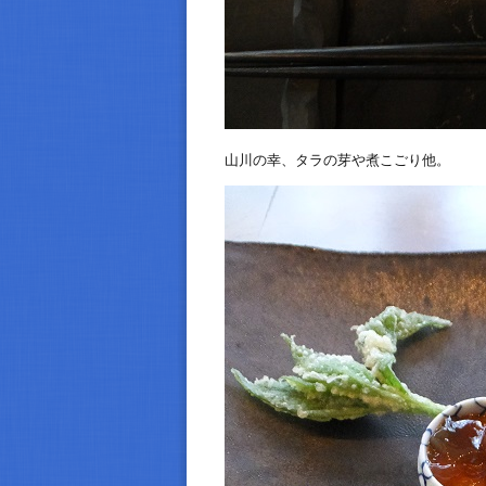
山川の幸、タラの芽や煮こごり他。