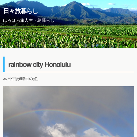
日々旅暮らし
ほろほろ旅人生・島暮らし
rainbow city Honolulu
本日午後6時半の虹。