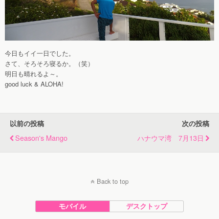
今日もイイ一日でした。
さて、そろそろ寝るか。（笑）
明日も晴れるよ～。
good luck & ALOHA!
以前の投稿
次の投稿
Season's Mango
ハナウマ湾 7月13日
Back to top
モバイル
デスクトップ