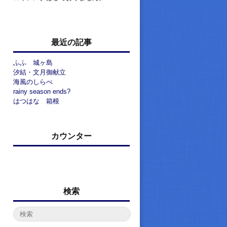
最近の記事
ふふ 城ヶ島
汐結・文月御献立
海風のしらべ
rainy season ends?
はつはな 箱根
カウンター
検索