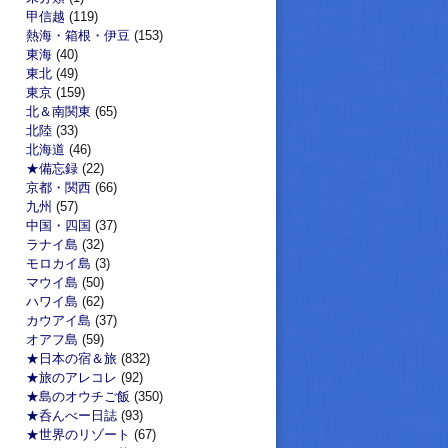
甲信越
(119)
熱海・箱根・伊豆
(153)
東海
(40)
東北
(49)
東京
(159)
北＆南関東
(65)
北陸
(33)
北海道
(46)
★備忘録
(22)
京都・関西
(66)
九州
(57)
中国・四国
(37)
ラナイ島
(32)
モロカイ島
(3)
マウイ島
(50)
ハワイ島
(62)
カウアイ島
(37)
オアフ島
(59)
★日本の宿＆旅
(832)
★旅のアレコレ
(92)
★島のオウチご飯
(350)
★呑んべー日誌
(93)
★世界のリゾート
(67)