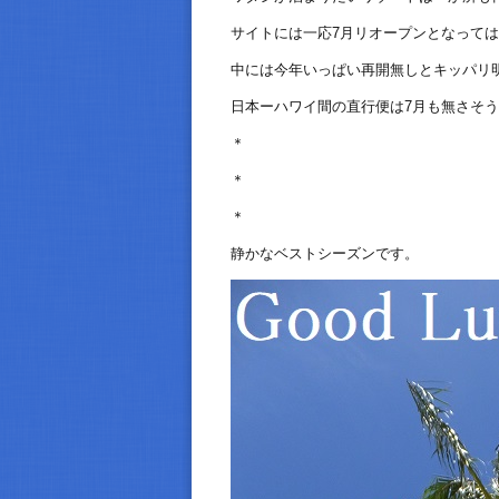
サイトには一応7月リオープンとなって
中には今年いっぱい再開無しとキッパリ
日本ーハワイ間の直行便は7月も無さそ
＊
＊
＊
静かなベストシーズンです。