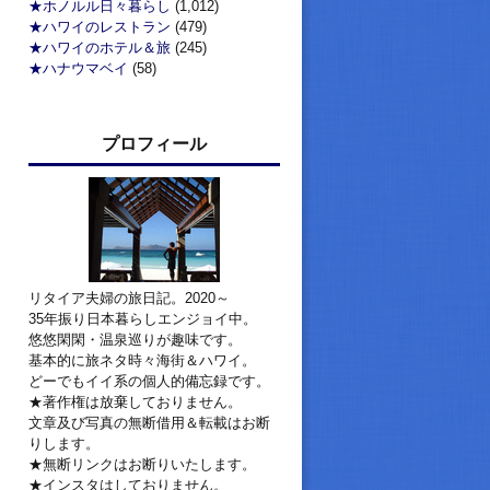
★ホノルル日々暮らし
(1,012)
★ハワイのレストラン
(479)
★ハワイのホテル＆旅
(245)
★ハナウマベイ
(58)
プロフィール
リタイア夫婦の旅日記。2020～
35年振り日本暮らしエンジョイ中。
悠悠閑閑・温泉巡りが趣味です。
基本的に旅ネタ時々海街＆ハワイ。
どーでもイイ系の個人的備忘録です。
★著作権は放棄しておりません。
文章及び写真の無断借用＆転載はお断
りします。
★無断リンクはお断りいたします。
★インスタはしておりません。