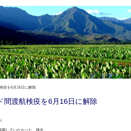
検疫を6月16日に解除
ド間渡航検疫を6月16日に解除
が、
再開していなかった。残念。