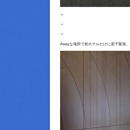
＊
＊
＊
Awayな場所で初ホテルだけに若干緊張。