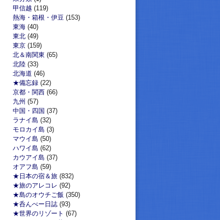
甲信越
(119)
熱海・箱根・伊豆
(153)
東海
(40)
東北
(49)
東京
(159)
北＆南関東
(65)
北陸
(33)
北海道
(46)
★備忘録
(22)
京都・関西
(66)
九州
(57)
中国・四国
(37)
ラナイ島
(32)
モロカイ島
(3)
マウイ島
(50)
ハワイ島
(62)
カウアイ島
(37)
オアフ島
(59)
★日本の宿＆旅
(832)
★旅のアレコレ
(92)
★島のオウチご飯
(350)
★呑んべー日誌
(93)
★世界のリゾート
(67)