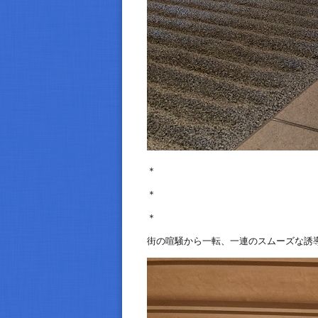
＊
＊
＊
街の喧騒から一転、一連のスムーズな誘