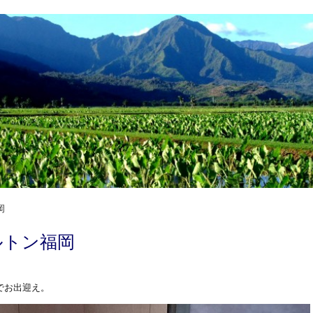
岡
ルトン福岡
でお出迎え。