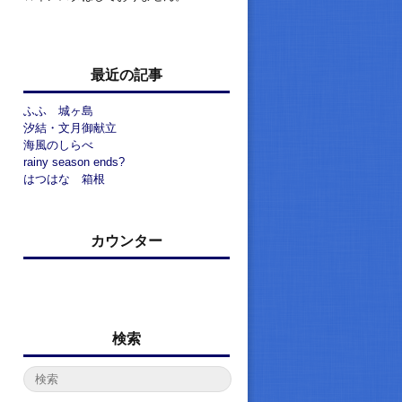
最近の記事
ふふ 城ヶ島
汐結・文月御献立
海風のしらべ
rainy season ends?
はつはな 箱根
カウンター
検索