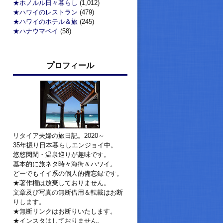
★ホノルル日々暮らし
(1,012)
★ハワイのレストラン
(479)
★ハワイのホテル＆旅
(245)
★ハナウマベイ
(58)
プロフィール
リタイア夫婦の旅日記。2020～
35年振り日本暮らしエンジョイ中。
悠悠閑閑・温泉巡りが趣味です。
基本的に旅ネタ時々海街＆ハワイ。
どーでもイイ系の個人的備忘録です。
★著作権は放棄しておりません。
文章及び写真の無断借用＆転載はお断
りします。
★無断リンクはお断りいたします。
★インスタはしておりません。