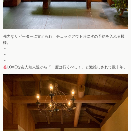
強力なリピーターに支えられ、チェックアウト時に次の予約を入れる模
様。
＊
＊
＊
LOVEな友人知人達から「一度は行くべし！」と激推しされて数十年。