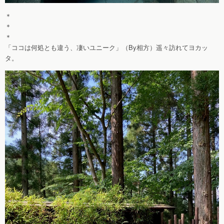
＊
＊
＊
「ココは何処とも違う、凄いユニーク」（By相方）遥々訪れてヨカッ
タ。