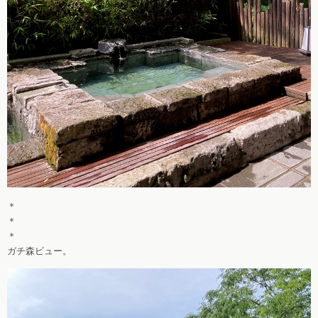
＊
＊
＊
ガチ森ビュー。