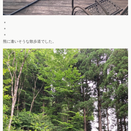
＊
＊
＊
熊に逢いそうな散歩道でした。