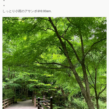
＊
＊
しっとり小雨のアサンポ＠6:00am.