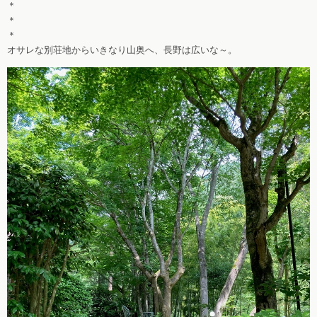
＊
＊
＊
オサレな別荘地からいきなり山奥へ、長野は広いな～。