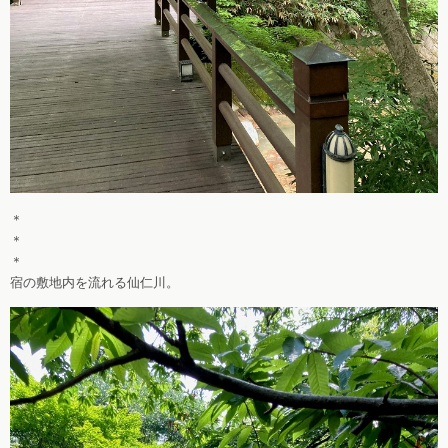
＊
＊
＊
宿の敷地内を流れる仙仁川。