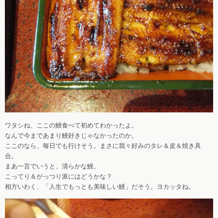
ワタシね、ここの鰻食べて初めてわかったよ。
なんで今まであまり鰻好きじゃなかったのか。
ここのなら、毎日でも行けそう。まさに我々好みのタレ＆皮＆焼き具
合。
まあ一言でいうと、清らかな鰻。
こってり＆がっつり派にはどうかな？
相方いわく、「人生でもっとも美味しい鰻」だそう。ヨカッタね。