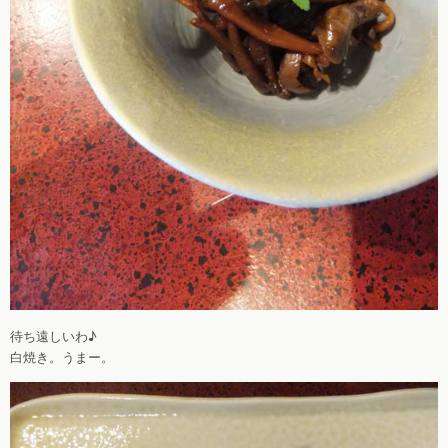
待ち遠しいわ♪
白焼き。うまー。