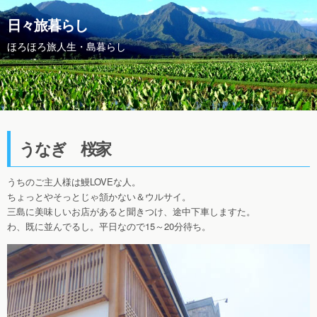
日々旅暮らし
ほろほろ旅人生・島暮らし
うなぎ 桜家
うちのご主人様は鰻LOVEな人。
ちょっとやそっとじゃ頷かない＆ウルサイ。
三島に美味しいお店があると聞きつけ、途中下車しますた。
わ、既に並んでるし。平日なので15～20分待ち。