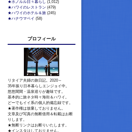
★ホノルル日々暮らし
(1,012)
★ハワイのレストラン
(479)
★ハワイのホテル＆旅
(245)
★ハナウマベイ
(58)
プロフィール
リタイア夫婦の旅日記。2020～
35年振り日本暮らしエンジョイ中。
悠悠閑閑・温泉巡りが趣味です。
基本的に旅ネタ時々海街＆ハワイ。
どーでもイイ系の個人的備忘録です。
★著作権は放棄しておりません。
文章及び写真の無断借用＆転載はお断
りします。
★無断リンクはお断りいたします。
★インスタはしておりません。