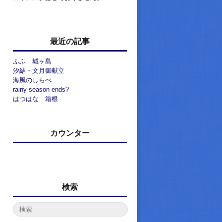
最近の記事
ふふ 城ヶ島
汐結・文月御献立
海風のしらべ
rainy season ends?
はつはな 箱根
カウンター
検索