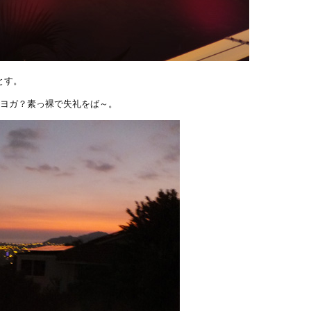
とす。
中ヨガ？素っ裸で失礼をば～。