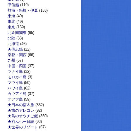
甲信越
(119)
熱海・箱根・伊豆
(153)
東海
(40)
東北
(49)
東京
(159)
北＆南関東
(65)
北陸
(33)
北海道
(46)
★備忘録
(22)
京都・関西
(66)
九州
(57)
中国・四国
(37)
ラナイ島
(32)
モロカイ島
(3)
マウイ島
(50)
ハワイ島
(62)
カウアイ島
(37)
オアフ島
(59)
★日本の宿＆旅
(832)
★旅のアレコレ
(92)
★島のオウチご飯
(350)
★呑んべー日誌
(93)
★世界のリゾート
(67)