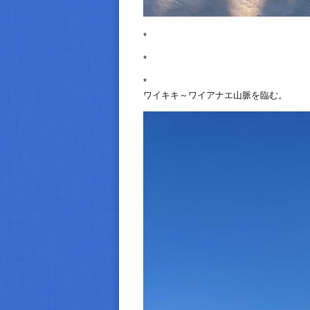
*
*
*
ワイキキ～ワイアナエ山脈を臨む。