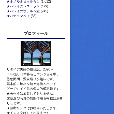
★ホノルル日々暮らし
(1,012)
★ハワイのレストラン
(479)
★ハワイのホテル＆旅
(245)
★ハナウマベイ
(58)
プロフィール
リタイア夫婦の旅日記。2020～
35年振り日本暮らしエンジョイ中。
悠悠閑閑・温泉巡りが趣味です。
基本的に旅ネタ時々海街＆ハワイ。
どーでもイイ系の個人的備忘録です。
★著作権は放棄しておりません。
文章及び写真の無断借用＆転載はお断
りします。
★無断リンクはお断りいたします。
★インスタはしておりません。