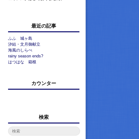
最近の記事
ふふ 城ヶ島
汐結・文月御献立
海風のしらべ
rainy season ends?
はつはな 箱根
カウンター
検索