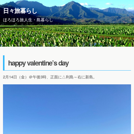
日々旅暮らし
ほろほろ旅人生・島暮らし
happy valentine’s day
2月14日（金）＠午後3時、正面に△利島～右に新島。