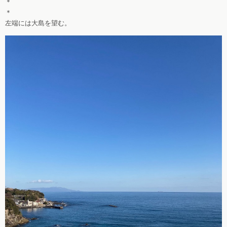
＊
＊
左端には大島を望む。