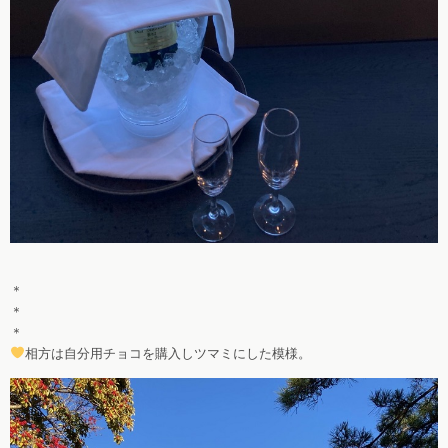
＊
＊
＊
相方は自分用チョコを購入しツマミにした模様。