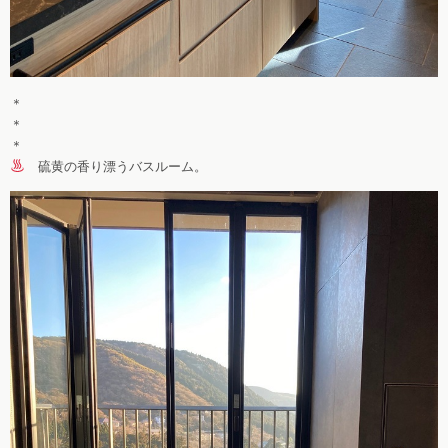
＊
＊
＊
硫黄の香り漂うバスルーム。