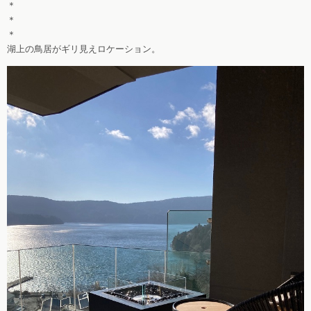
＊
＊
＊
湖上の鳥居がギリ見えロケーション。