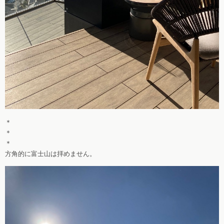
＊
＊
＊
方角的に富士山は拝めません。