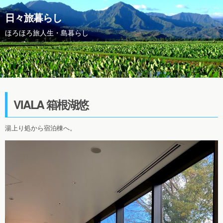
日々旅暮らし
ほろほろ旅人生・島暮らし
VIALA 箱根湖悠
湯上り処から宿泊棟へ。