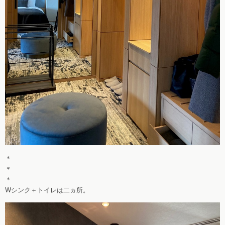
＊
＊
＊
Wシンク＋トイレは二ヵ所。