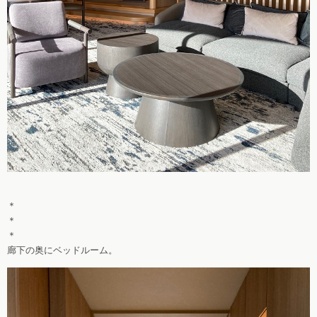
＊
＊
＊
廊下の奥にベッドルーム。