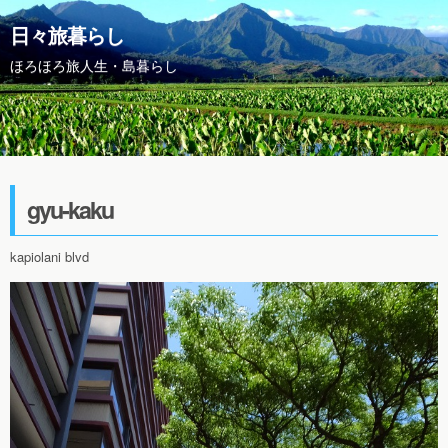
日々旅暮らし
ほろほろ旅人生・島暮らし
gyu-kaku
kapiolani blvd