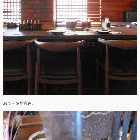
おつ～＠昼呑み。