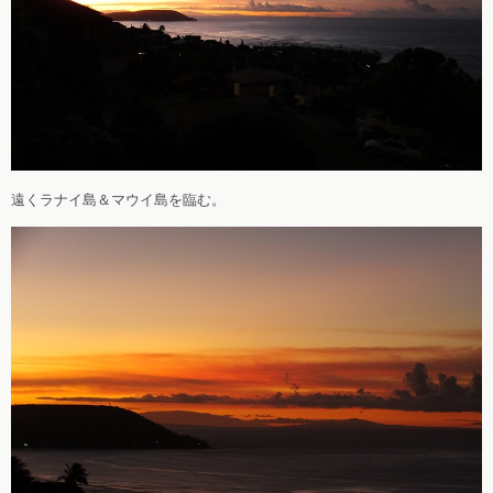
遠くラナイ島＆マウイ島を臨む。