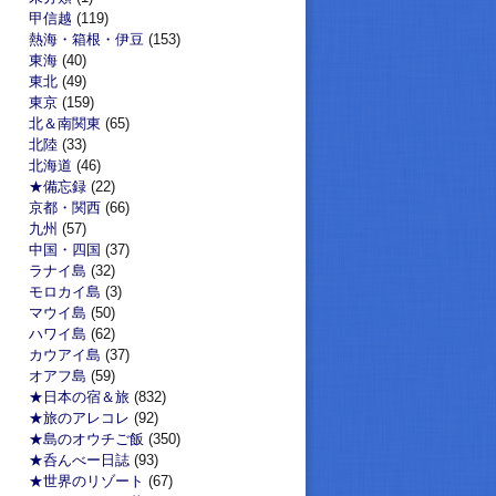
甲信越
(119)
熱海・箱根・伊豆
(153)
東海
(40)
東北
(49)
東京
(159)
北＆南関東
(65)
北陸
(33)
北海道
(46)
★備忘録
(22)
京都・関西
(66)
九州
(57)
中国・四国
(37)
ラナイ島
(32)
モロカイ島
(3)
マウイ島
(50)
ハワイ島
(62)
カウアイ島
(37)
オアフ島
(59)
★日本の宿＆旅
(832)
★旅のアレコレ
(92)
★島のオウチご飯
(350)
★呑んべー日誌
(93)
★世界のリゾート
(67)