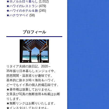
★ホノルル日々暮らし
(1,012)
★ハワイのレストラン
(479)
★ハワイのホテル＆旅
(245)
★ハナウマベイ
(58)
プロフィール
リタイア夫婦の旅日記。2020～
35年振り日本暮らしエンジョイ中。
悠悠閑閑・温泉巡りが趣味です。
基本的に旅ネタ時々海街＆ハワイ。
どーでもイイ系の個人的備忘録です。
★著作権は放棄しておりません。
文章及び写真の無断借用＆転載はお断
りします。
★無断リンクはお断りいたします。
★インスタはしておりません。