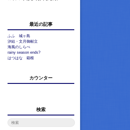
最近の記事
ふふ 城ヶ島
汐結・文月御献立
海風のしらべ
rainy season ends?
はつはな 箱根
カウンター
検索