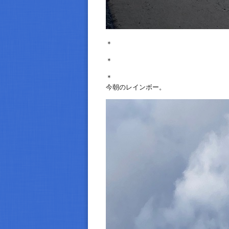
＊
＊
＊
今朝のレインボー。