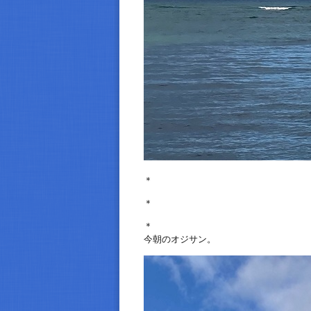
＊
＊
＊
今朝のオジサン。