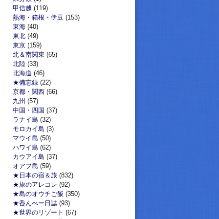
甲信越
(119)
熱海・箱根・伊豆
(153)
東海
(40)
東北
(49)
東京
(159)
北＆南関東
(65)
北陸
(33)
北海道
(46)
★備忘録
(22)
京都・関西
(66)
九州
(57)
中国・四国
(37)
ラナイ島
(32)
モロカイ島
(3)
マウイ島
(50)
ハワイ島
(62)
カウアイ島
(37)
オアフ島
(59)
★日本の宿＆旅
(832)
★旅のアレコレ
(92)
★島のオウチご飯
(350)
★呑んべー日誌
(93)
★世界のリゾート
(67)