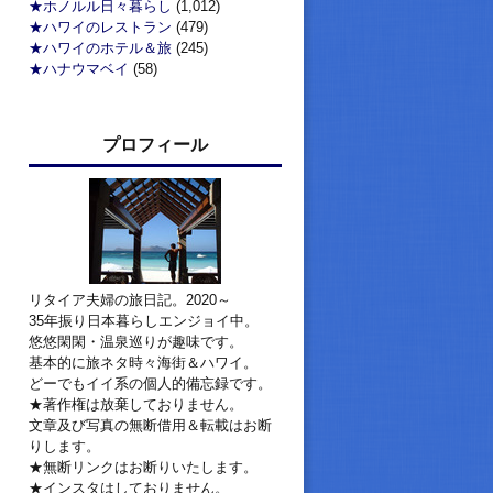
★ホノルル日々暮らし
(1,012)
★ハワイのレストラン
(479)
★ハワイのホテル＆旅
(245)
★ハナウマベイ
(58)
プロフィール
リタイア夫婦の旅日記。2020～
35年振り日本暮らしエンジョイ中。
悠悠閑閑・温泉巡りが趣味です。
基本的に旅ネタ時々海街＆ハワイ。
どーでもイイ系の個人的備忘録です。
★著作権は放棄しておりません。
文章及び写真の無断借用＆転載はお断
りします。
★無断リンクはお断りいたします。
★インスタはしておりません。