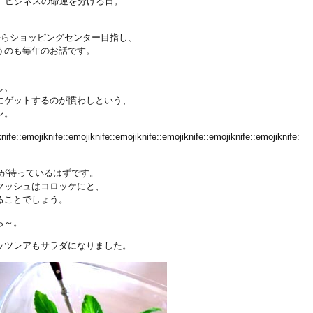
、ビジネスの命運を分ける日。
からショッピングセンター目指し、
うのも毎年のお話です。
し、
にゲットするのが慣わしという、
ン。
nife::emojiknife::emojiknife::emojiknife::emojiknife::emojiknife::emojiknife:
食が待っているはずです。
マッシュはコロッケにと、
ることでしょう。
ら～。
ッツレアもサラダになりました。