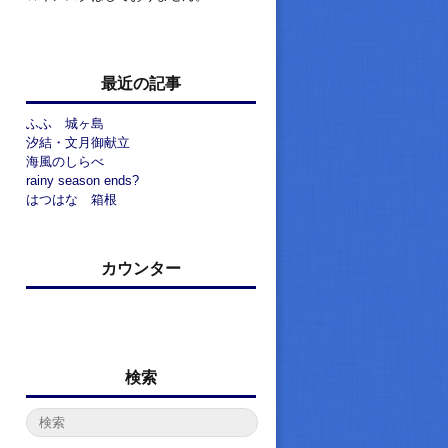
最近の記事
ふふ 城ヶ島
汐結・文月御献立
海風のしらべ
rainy season ends?
はつはな 箱根
カウンター
検索