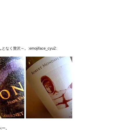
沢～。:emojiface_cyu2:
んぺー。