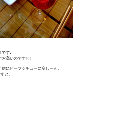
きです♪
でお高いのですわ）
と供にビーフシチューに変しーん。
」ですと。