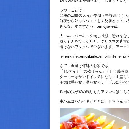
1年の4割以上を売り上げてしまうという
っつーことで、
普段の10倍の人々が早朝（午前5時！）
前夜から並ぶツワモノも大勢居るってい
みんな、すごすぎっ。:emojisweat:
人ごみ＋パーキング無し状態に恐れをな
残りもんをひっそりと、クリスマス直前
情けないワタクシでございます。アーメ
:emojiknife::emojiknife::emojiknife::emojik
さて、今週は何処のお家でも、
「TGディナーの残りもん」という義務
ターキーはサンドイッチになり、山盛り
主婦は手を変え品を変えテーブルに並べ
昨日の我が家の残りもんアレンジはこち
生ハムはパパイヤとともに、トマト＆モ