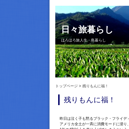
日々旅暮らし
ほろほろ旅人生・島暮らし
トップページ
残りもんに福！
残りもんに福！
昨日は泣く子も黙るブラック・フライデ
アメリカ全土が一斉に消費モードに浸り