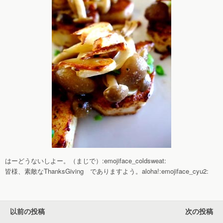
はーどうないしよー。（まじで）:emojiface_coldsweat:
皆様、素敵なThanksGiving でありますよう。aloha!:emojiface_cyu2:
以前の投稿
次の投稿