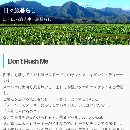
日々旅暮らし
ほろほろ旅人生・島暮らし
Don’t Rush Me
例年にも増して「やる気ゼロモード」のサンクス・ギビング・ディナー
です。
スーパーに出向く気も無いし、ましてや重いターキーをゲットする予定
も、
ご馳走を並べる気力もなし・・・さて、どうするかなぁ。
「スーパーでターキー買ってるオバちゃん、いっぱいいたでー」
「今年は何作るの？」
なんて言葉を連日かけられると、焦るアセル。:emojisweat:
我が家は二人ともターキーが苦手なので、ビーフやチキンで誤魔化し、
その代わりシャンパンやワインに合いそうなアテをたっぷり用意するの