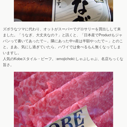
ズボラなツマに代わり、オットがスーパーでグロサリーを買出しして来
ました。「うなぎ、大丈夫なの？」と訊くと、「日本産でProductもジャ
パンって書いてあったで～。隣にあった中○産は半額やったで～」とのこ
と。まあ、気にし過ぎていたら、ハワイでは食べるもん無くなってしま
いますし。
人気のKobeスタイル・ビーフ。:emojichoki:しゃぶしゃぶ、名店ちっくな
旨さ。