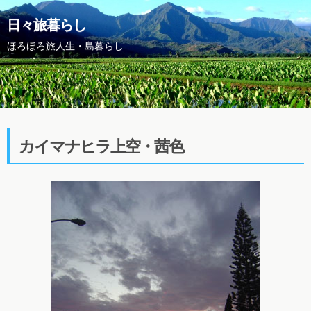
日々旅暮らし
ほろほろ旅人生・島暮らし
カイマナヒラ上空・茜色