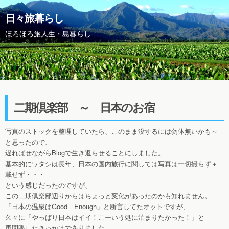
日々旅暮らし
ほろほろ旅人生・島暮らし
二期倶楽部 ～ 日本のお宿
写真のストックを整理していたら、このまま没するには勿体無いかも～
と思ったので、
遅ればせながらBlogで生き返らせることにしました。
基本的にワタシは長年、日本の国内旅行に関しては写真は一切撮らず＋
載せず・・・
という感じだったのですが、
この二期倶楽部辺りからはちょっと変化があったのかも知れません。
「日本の温泉はGood Enough」と断言してたオットですが、
久々に「やっぱり日本はイイ！こーいう処に泊まりたかった！」と
再開眼したきっかけでありました。