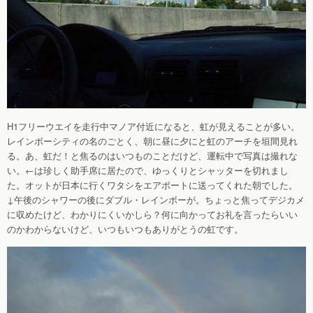
H1フリーウエイを走行中マノア付近になると、虹が見えることが多い。
レインボーシティの名のごとく、朝に昼に夕にと虹のアーチを垣間見れ
る。あ、虹だ！と焦るのはいつものことだけど、運転中で写真は撮れな
い。←は珍しく助手席に居たので、ゆっくりとシャッターを切れまし
た。オットが日本に行くワタシをエアポートに送ってくれた朝でした。
↓午後のシャワーの後にダブル・レインボーが。ちょっと焦ってデジカメ
に収めたけど、わかりにくいかしら？何に向かってお礼を言ったらいい
のかわからないけど、いつもいつもありがとうの虹です。