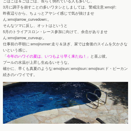
こほこほ＆ごほごほ、長らく倒れている人も多いし、
3月に調子を崩すことの多いワタシとしましては、警戒注意:emoji!:
昨夜辺りから、ちょっとアヤシイ感じで気が抜けませ
ん:emojiarrow_curvedown:。
そんなツマに反し、オットはというと
5月のトライアスロン・レース参加に向けて、余念がありませ
ん:emojiarrow_curveup:。
仕事前の早朝に:emojirunner:走り＆泳ぎ、家では食後のスイムを欠かさな
いという感じ。
「
今年のハワイの夏は、いつもより早く来たね！」
と喜ぶ彼。
プールの水温が上昇し生ぬるいそうな。
確かに、早くも真夏のような:emojisun::emojisun::emojisun:ド・ピーカン
続きのハワイです。