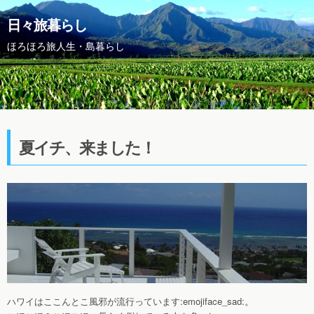
日々旅暮らし
ほろほろ旅人生・島暮らし
夏イチ、来ました！
ハワイはここんとこ風邪が流行っています:emojiface_sad:。