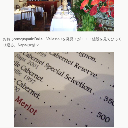
おおっ:emojispark:Dalla Valle1997を発見！が・・・値段を見てひっく
り返る。Napaの2倍？