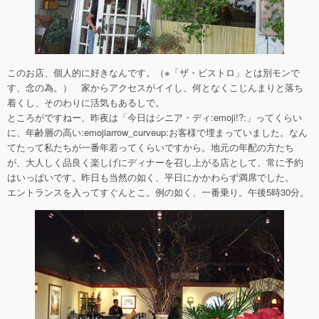
このお店、個人的に好きなんです。（※「ザ・ビストロ」とは別モンで
す、念の為。） 家からアクセスがイイし、何となくこじんまりと落ち
着くし、そのわりに活気もあるしで。
ところがですねー、昨夜は「今日はシニア・ディ:emoji!?:」ってくらい
に、年齢層の高い:emojiarrow_curveup:お客様で埋まっていました。なん
てたって私たちが一番年若ってくらいですから。地元の年配の方たち
が、大人しく品良く楽しげにディナーを召し上がる店として、常に予約
はいっぱいです。昨日も当然の如く、平日にかかわらず満席でした。
エントランスを入ってすぐんとこ。例の如く、一番乗り。午後5時30分。