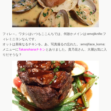
フィレ～。ワタシはいつもここんちでは、何故かメインは:emojiknife:フ
ィレミニヨンなんです。
オットは美味なるチキンを。あ、写真撮るの忘れた。:emojiface_koma:
メニューに
Takanohanaチキン
とありました。貴乃花さん、大層お気に入
りだそうな？