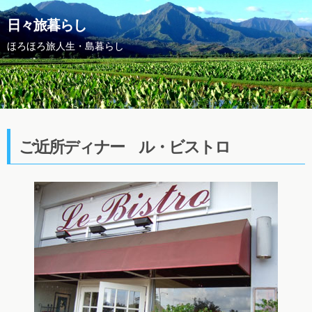
日々旅暮らし
ほろほろ旅人生・島暮らし
ご近所ディナー ル・ビストロ