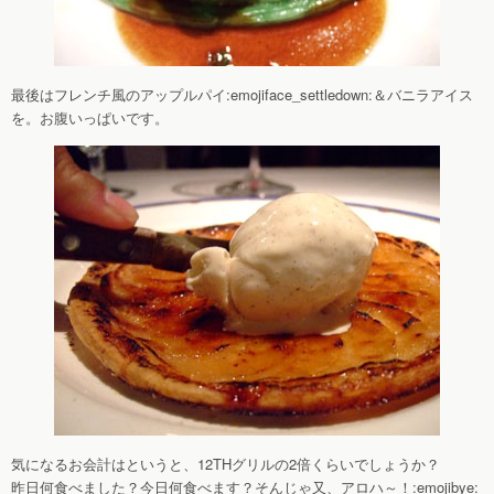
最後はフレンチ風のアップルパイ:emojiface_settledown:＆バニラアイス
を。お腹いっぱいです。
気になるお会計はというと、12THグリルの2倍くらいでしょうか？
昨日何食べました？今日何食べます？そんじゃ又、アロハ～！:emojibye: